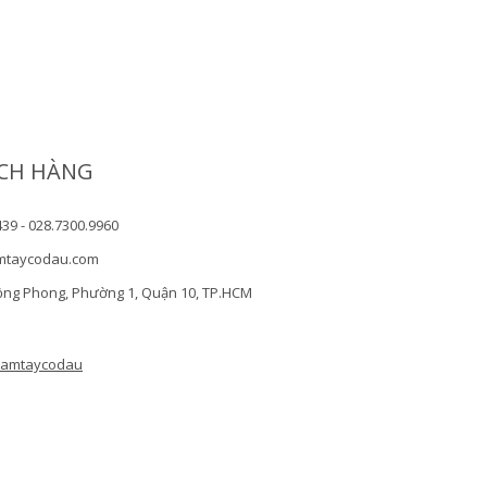
CH HÀNG
439 - 028.7300.9960
mtaycodau.com
ồng Phong, Phường 1, Quận 10, TP.HCM
camtaycodau