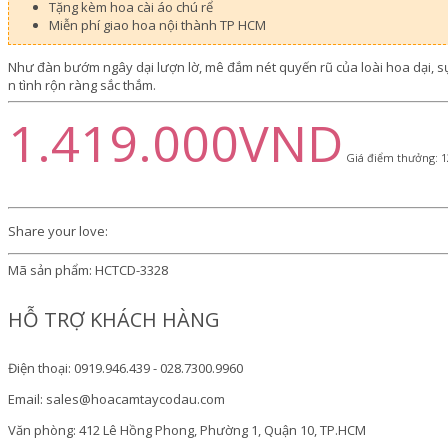
Tặng kèm hoa cài áo chú rể
Miễn phí giao hoa nội thành TP HCM
Như đàn bướm ngây dại lượn lờ, mê đắm nét quyến rũ của loài hoa dại, s
n tình rộn ràng sắc thắm.
1.419.000VND
Giá điểm thưởng: 1
Share your love:
Mã sản phẩm:
HCTCD-3328
HỖ TRỢ KHÁCH HÀNG
Điện thoại: 0919.946.439 - 028.7300.9960
Email: sales@hoacamtaycodau.com
Văn phòng: 412 Lê Hồng Phong, Phường 1, Quận 10, TP.HCM