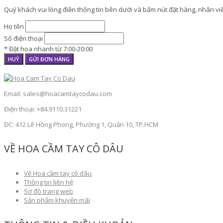
Quý khách vui lòng điền thông tin bên dưới và bấm nút đặt hàng, nhân viên
Họ tên
Số điện thoại
* Đặt hoa nhanh từ 7:00-20:00
HUỶ
GỬI ĐƠN HÀNG
Email: sales@hoacamtaycodau.com
Điện thoại: +84.9110.31221
ĐC: 412 Lê Hồng Phong, Phường 1, Quận 10, TP.HCM
VỀ HOA CẦM TAY CÔ DÂU
Về Hoa cầm tay cô dâu
Thông tin liên hệ
Sơ đồ trang web
Sản phẩm khuyến mãi