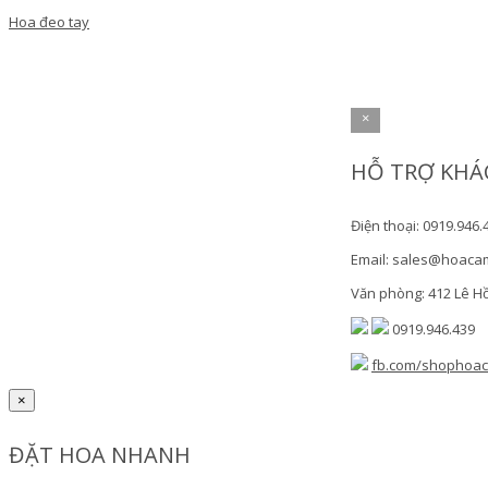
Hoa đeo tay
×
HỖ TRỢ KHÁ
Điện thoại: 0919.946.
Email: sales@hoaca
Văn phòng: 412 Lê H
0919.946.439
fb.com/shophoa
×
ĐẶT HOA NHANH