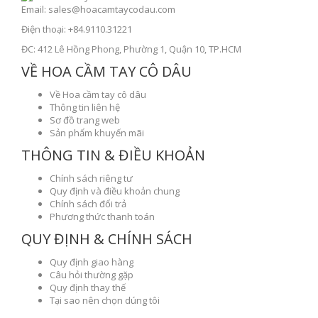
Email: sales@hoacamtaycodau.com
Điện thoại: +84.9110.31221
ĐC: 412 Lê Hồng Phong, Phường 1, Quận 10, TP.HCM
VỀ HOA CẦM TAY CÔ DÂU
Về Hoa cầm tay cô dâu
Thông tin liên hệ
Sơ đồ trang web
Sản phẩm khuyến mãi
THÔNG TIN & ĐIỀU KHOẢN
Chính sách riêng tư
Quy định và điều khoản chung
Chính sách đổi trả
Phương thức thanh toán
QUY ĐỊNH & CHÍNH SÁCH
Quy định giao hàng
Câu hỏi thường gặp
Quy định thay thế
Tại sao nên chọn dúng tôi