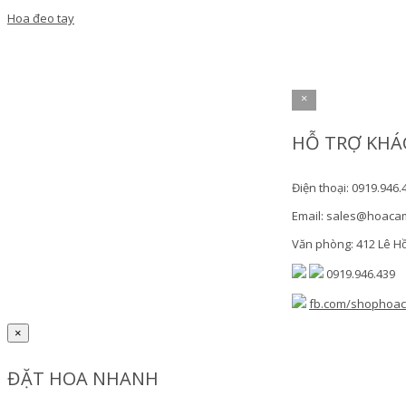
Hoa đeo tay
×
HỖ TRỢ KHÁ
Điện thoại: 0919.946.
Email: sales@hoaca
Văn phòng: 412 Lê H
0919.946.439
fb.com/shophoa
×
ĐẶT HOA NHANH