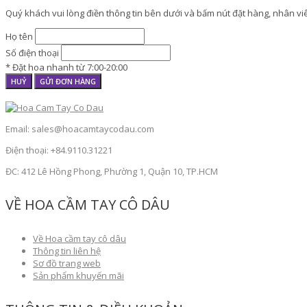
Quý khách vui lòng điền thông tin bên dưới và bấm nút đặt hàng, nhân viên
Họ tên
Số điện thoại
* Đặt hoa nhanh từ 7:00-20:00
HUỶ
GỬI ĐƠN HÀNG
Email: sales@hoacamtaycodau.com
Điện thoại: +84.9110.31221
ĐC: 412 Lê Hồng Phong, Phường 1, Quận 10, TP.HCM
VỀ HOA CẦM TAY CÔ DÂU
Về Hoa cầm tay cô dâu
Thông tin liên hệ
Sơ đồ trang web
Sản phẩm khuyến mãi