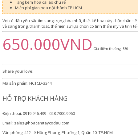
Tặng kèm hoa cài áo chú rể
Miễn phí giao hoa nội thành TP HCM
Vơi cô dâu yêu sắc tím sang trọng hòa nhã, thiết kế hoa này chắc chắn sẽ 
vẻ sang trọng, thanh toát, thể hiện sự lựa chọn có tính thẩm mỹ và tinh tế 
650.000VND
Giá điểm thưởng: 550
Share your love:
Mã sản phẩm:
HCTCD-3344
HỖ TRỢ KHÁCH HÀNG
Điện thoại: 0919.946.439 - 028.7300.9960
Email: sales@hoacamtaycodau.com
Văn phòng: 412 Lê Hồng Phong, Phường 1, Quận 10, TP.HCM