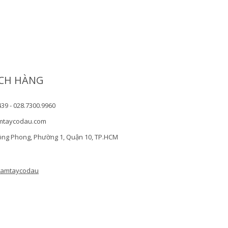
CH HÀNG
439 - 028.7300.9960
mtaycodau.com
ồng Phong, Phường 1, Quận 10, TP.HCM
camtaycodau