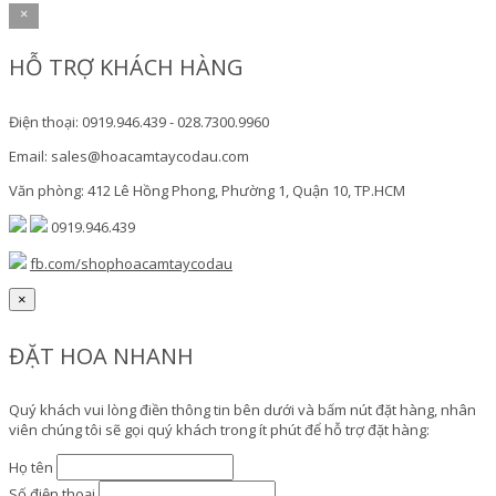
×
HỖ TRỢ KHÁCH HÀNG
Điện thoại: 0919.946.439 - 028.7300.9960
Email: sales@hoacamtaycodau.com
Văn phòng: 412 Lê Hồng Phong, Phường 1, Quận 10, TP.HCM
0919.946.439
fb.com/shophoacamtaycodau
×
ĐẶT HOA NHANH
Quý khách vui lòng điền thông tin bên dưới và bấm nút đặt hàng, nhân
viên chúng tôi sẽ gọi quý khách trong ít phút để hỗ trợ đặt hàng:
Họ tên
Số điện thoại