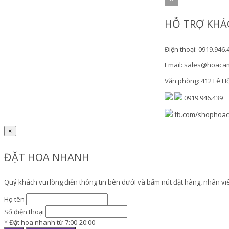
HỖ TRỢ KHÁ
Điện thoại: 0919.946.
Email: sales@hoaca
Văn phòng: 412 Lê H
0919.946.439
fb.com/shophoa
×
ĐẶT HOA NHANH
Quý khách vui lòng điền thông tin bên dưới và bấm nút đặt hàng, nhân viên
Họ tên
Số điện thoại
* Đặt hoa nhanh từ 7:00-20:00