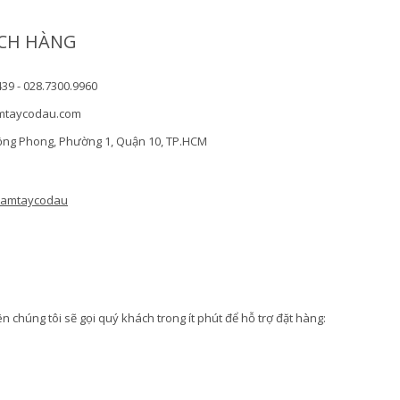
CH HÀNG
439 - 028.7300.9960
mtaycodau.com
ồng Phong, Phường 1, Quận 10, TP.HCM
camtaycodau
 chúng tôi sẽ gọi quý khách trong ít phút để hỗ trợ đặt hàng: