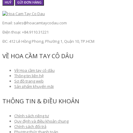
HUỶ
GỬI ĐƠN HÀNG
Email: sales@hoacamtaycodau.com
Điện thoại: +84.9110.31221
ĐC: 412 Lê Hồng Phong, Phường 1, Quận 10, TP.HCM
VỀ HOA CẦM TAY CÔ DÂU
Về Hoa cầm tay cô dâu
Thông tin liên hệ
Sơ đồ trang web
Sản phẩm khuyến mãi
THÔNG TIN & ĐIỀU KHOẢN
Chính sách riêng tư
Quy định và điều khoản chung
Chính sách đổi trả
Phương thức thanh toán