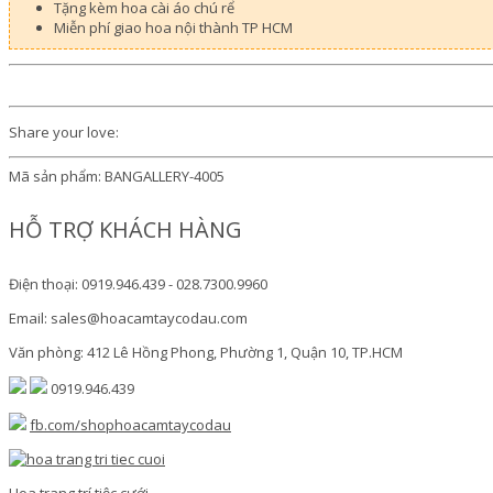
Tặng kèm hoa cài áo chú rể
Miễn phí giao hoa nội thành TP HCM
Share your love:
Mã sản phẩm:
BANGALLERY-4005
HỖ TRỢ KHÁCH HÀNG
Điện thoại: 0919.946.439 - 028.7300.9960
Email: sales@hoacamtaycodau.com
Văn phòng: 412 Lê Hồng Phong, Phường 1, Quận 10, TP.HCM
0919.946.439
fb.com/shophoacamtaycodau
Hoa trang trí tiệc cưới