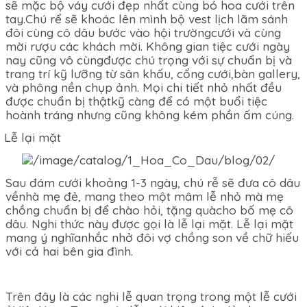
sẽ mặc bộ váy cưới đẹp nhất cùng bó hoa cưới trên
tay.Chú rể sẽ khoác lên mình bộ vest lịch lãm sánh
đôi cùng cô dâu bước vào hội trườngcưới và cùng
mời rượu các khách mời. Không gian tiệc cưới ngày
nay cũng vô cùngđược chú trọng với sự chuẩn bị và
trang trí kỹ lưỡng từ sân khấu, cổng cưới,bàn gallery,
và phông nền chụp ảnh. Mọi chi tiết nhỏ nhất đều
được chuẩn bị thậtkỹ càng để có một buổi tiệc
hoành tráng nhưng cũng không kém phần ấm cúng.
Lễ lại mặt
Sau đám cưới khoảng 1-3 ngày, chú rễ sẽ đưa cô dâu
vềnhà mẹ đẻ, mang theo một mâm lễ nhỏ mà mẹ
chồng chuẩn bị để chào hỏi, tặng quàcho bố mẹ cô
dâu. Nghi thức này được gọi là lễ lại mặt. Lễ lại mặt
mang ý nghĩanhắc nhở đôi vợ chồng son về chữ hiếu
với cả hai bên gia đình.
Trên đây là các nghi lễ quan trọng trong một lễ cưới