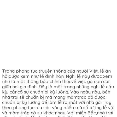
Trong phong tục truyền thống của người Việt, lễ ăn
hỏiđược xem như lễ đính hôn. Nghi lễ này được xem
như là một thông báo chính thứcvề việc gả con cái
giữa hai gia đình. Đây là một trong những nghi lễ cầu
kỳ, cầncó sự chuẩn bị kỹ lưỡng. Vào ngày này, bên
nhà trai sẽ chuẩn bị mà mang mâmtrap đã được
chuẩn bị kỹ lưỡng để làm lễ ra mắt với nhà gái. Tùy
theo phong tụccủa các vùng miền mà số lượng lễ vật
và mâm tráp có sự khác nhau. Với miền Bắc,nhà trai