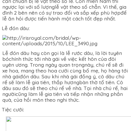
cần chuẩn bị lễ vật theo số lẻ. Còn miền Nam thì
ngược lại với số lượnglễ vật theo số chẵn. Vì thế, gia
đình 2 bên nên có sự trao đổi và sắp xếp phù hợpđể
lễ ăn hỏi được tiến hành một cách tốt đẹp nhất.
Lễ đón dâu:
Lễ đón dâu hay còn gọi là lễ rước dâu, là lời tuyên
bóchính thức tới nhà gái về việc kết hôn của đôi
uyên ương. Trong ngày quan trọngnày, chú rể sẽ đi
xe hoa, mang theo hoa cưới cùng bố mẹ, họ hàng tới
nhà gáiđón dâu. Sau khi nhà gái đồng ý, cô dâu chú
rể sẽ làm lễ gia tiên, thắp hươngbàn thờ tổ tiên. Cô
dâu sau đó sẽ theo chú rể về nhà. Tại nhà chú rể, hai
ngườicũng làm lễ gia tiên và tiếp nhận những phần
quà, của hồi môn theo nghi thức.
Tiệc cưới: