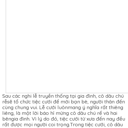
Sau các nghi lễ truyền thống tại gia đình, cô dâu chú
rễsẽ tổ chức tiệc cưới để mời bạn bè, người thân đến
cùng chung vui. Lễ cưới luônmang ý nghĩa rất thiêng
liêng, là một lời báo hỉ mừng cô dâu chú rể và hai
bêngia đình. Vì lý do đó, tiệc cưới từ xưa đến nay đều
rất được mọi người coi trọng.Trong tiệc cưới, cô dâu