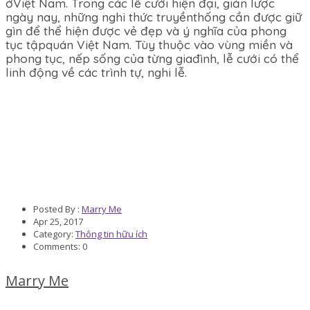
ởViệt Nam. Trong các lễ cưới hiện đại, giản lược
ngày nay, những nghi thức truyềnthống cần được giữ
gìn để thể hiện được vẻ đẹp và ý nghĩa của phong
tục tậpquán Việt Nam. Tùy thuộc vào vùng miền và
phong tục, nếp sống của từng giađình, lễ cưới có thể
linh động về các trình tự, nghi lễ.
Posted By :
Marry Me
Apr
25,
2017
Category:
Thông tin hữu ích
Comments: 0
Marry Me