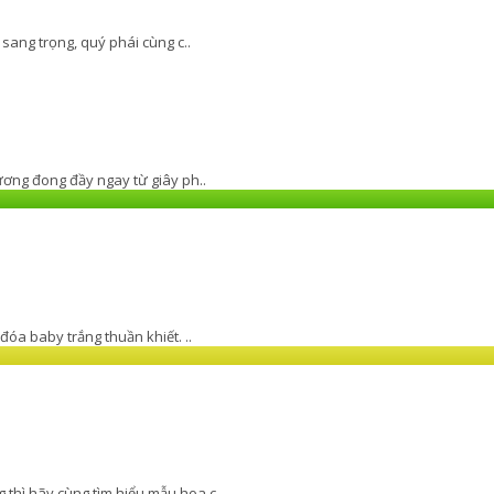
sang trọng, quý phái cùng c..
ương đong đầy ngay từ giây ph..
óa baby trắng thuần khiết. ..
thì hãy cùng tìm hiểu mẫu hoa c..