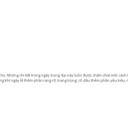
i họ. Những chi tiết trong ngày trọng đại này luôn được chăm chút một cách
ông khí ngày lễ thêm phần rạng rỡ, trang trọng; cô dâu thêm phần yêu kiều,