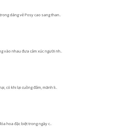
rong dáng vẻ Posy cao sang than..
ng vào nhau đưa cảm xúc người nh..
 có khi lại cuồng đắm, mãnh li..
óa hoa đặc biệt trong ngày c..