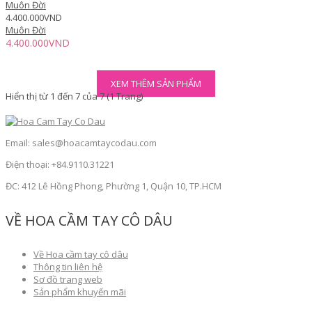
Muôn Đời
4.400.000VND
Muôn Đời
4.400.000VND
XEM THÊM SẢN PHẨM
Hiển thị từ 1 đến 7 của 7 (1 Trang)
Email: sales@hoacamtaycodau.com
Điện thoại: +84.9110.31221
ĐC: 412 Lê Hồng Phong, Phường 1, Quận 10, TP.HCM
VỀ HOA CẦM TAY CÔ DÂU
Về Hoa cầm tay cô dâu
Thông tin liên hệ
Sơ đồ trang web
Sản phẩm khuyến mãi