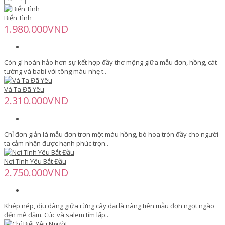
Biển Tình
1.980.000VND
Còn gì hoàn hảo hơn sự kết hợp đầy thơ mộng giữa mẫu đơn, hồng, cát
tường và babi với tông màu nhẹ t..
Và Ta Đã Yêu
2.310.000VND
Chỉ đơn giản là mẫu đơn trơn một màu hồng, bó hoa tròn đầy cho người
ta cảm nhận được hạnh phúc trọn..
Nơi Tình Yêu Bắt Đầu
2.750.000VND
Khép nép, dịu dàng giữa rừng cây dại là nàng tiên mẫu đơn ngọt ngào
đến mê đắm. Cúc và salem tím lấp..