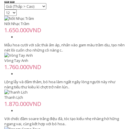
Nốt Nhạc Trầm
1.650.000VND
Mẫu hoa cưới với sắc thái ấm áp, nhấn vào gam màu trầm dịu, tạo nên
nét lôi cuốn cho những cô nàng c..
Vòng Tay Anh
1.760.000VND
Lộng lẫy và đằm thắm, bó hoa làm ngất ngây lòng người này như
nàng tiểu thư kiêu kì chợt trở nên lún..
Thanh Lịch
1.870.000VND
Với chiếc đầm soare trắng điệu đà, tóc tạo kiểu nhẹ nhàng hờ hững
ngang vai, cùng kết hợp với bó hoa..