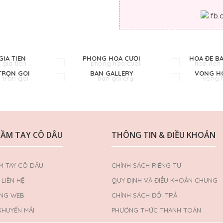
fb
GIA TIÊN
PHÔNG HOA CƯỚI
HOA ĐỂ B
TRỌN GÓI
BÀN GALLERY
VÒNG HO
CẦM TAY CÔ DÂU
THÔNG TIN & ĐIỀU KHOẢN
M TAY CÔ DÂU
CHÍNH SÁCH RIÊNG TƯ
LIÊN HỆ
QUY ĐỊNH VÀ ĐIỀU KHOẢN CHUNG
ANG WEB
CHÍNH SÁCH ĐỔI TRẢ
KHUYẾN MÃI
PHƯƠNG THỨC THANH TOÁN