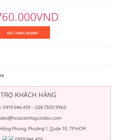
760.000VND
14
 TRỢ KHÁCH HÀNG
i: 0919.946.439 - 028.7300.9960
 sales@hoacamtaycodau.com
 Hồng Phong, Phường 1, Quận 10, TP.HCM
0919.946.439