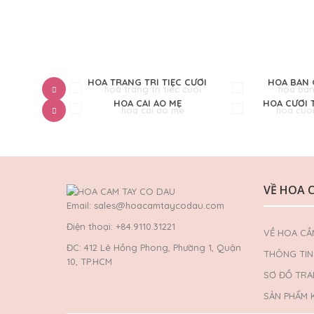
CHÚ RỂ
HOA TRANG TRÍ TIỆC CƯỚI
HOA BÀN 
TAY
HOA CÀI ÁO MẸ
HOA CƯỚI 
VỀ HOA 
Email: sales@hoacamtaycodau.com
Điện thoại: +84.9110.31221
VỀ HOA CẦ
ĐC: 412 Lê Hồng Phong, Phường 1, Quận
THÔNG TIN 
10, TP.HCM
SƠ ĐỒ TR
SẢN PHẨM 