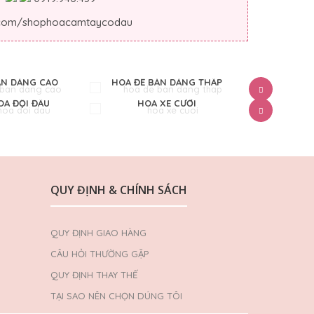
.com/shophoacamtaycodau
ÀN DÁNG CAO
HOA ĐỂ BÀN DÁNG THẤP
HOA
A ĐỘI ĐẦU
HOA XE CƯỚI
CỔN
QUY ĐỊNH & CHÍNH SÁCH
QUY ĐỊNH GIAO HÀNG
CÂU HỎI THƯỜNG GẶP
QUY ĐỊNH THAY THẾ
TẠI SAO NÊN CHỌN DÚNG TÔI