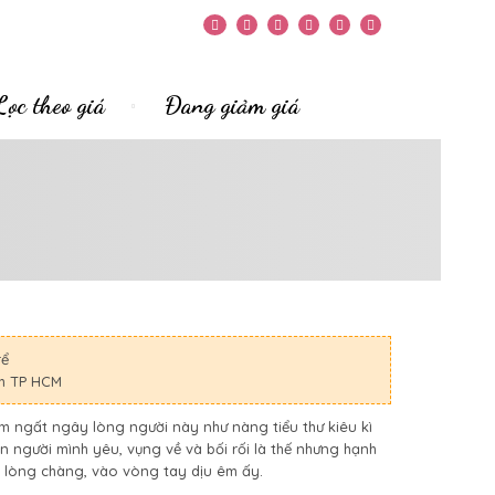
Lọc theo giá
Đang giảm giá
rể
nh TP HCM
m ngất ngây lòng người này như nàng tiểu thư kiêu kì
ện người mình yêu, vụng về và bối rối là thế nhưng hạnh
 lòng chàng, vào vòng tay dịu êm ấy.