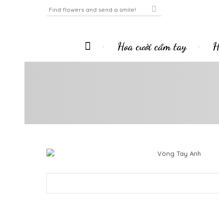
Hoa cưới cầm tay
H