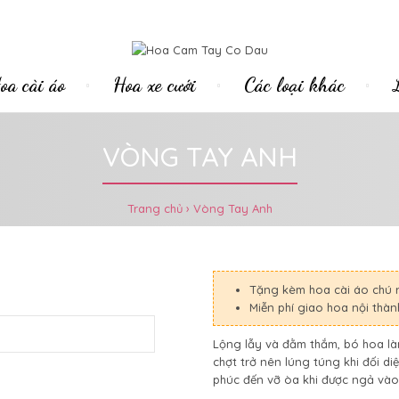
oa cài áo
Hoa xe cưới
Các loại khác
VÒNG TAY ANH
Trang chủ
Vòng Tay Anh
Tặng kèm hoa cài áo chú 
Miễn phí giao hoa nội thà
Lộng lẫy và đằm thắm, bó hoa là
chợt trở nên lúng túng khi đối di
phúc đến vỡ òa khi được ngả vào