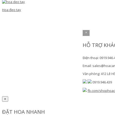
Hoa đeo tay
×
HỖ TRỢ KHÁ
Điện thoại: 0919.946.
Email: sales@hoaca
Văn phòng: 412 Lê H
0919.946.439
fb.com/shophoa
×
ĐẶT HOA NHANH