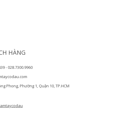
CH HÀNG
439 - 028.7300.9960
mtaycodau.com
ồng Phong, Phường 1, Quận 10, TP.HCM
camtaycodau