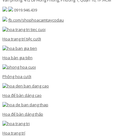
Văn phòng: 412 Lê Hồng Phong, Phường 1, Quận 10, TP.HCM
0919.946.439
fb.com/shophoacamtaycodau
Hoa trang trí tiệc cưới
Hoa bàn gia tiên
Phông hoa cưới
Hoa để bàn dáng cao
Hoa để bàn dáng thấp
Hoa trang trí