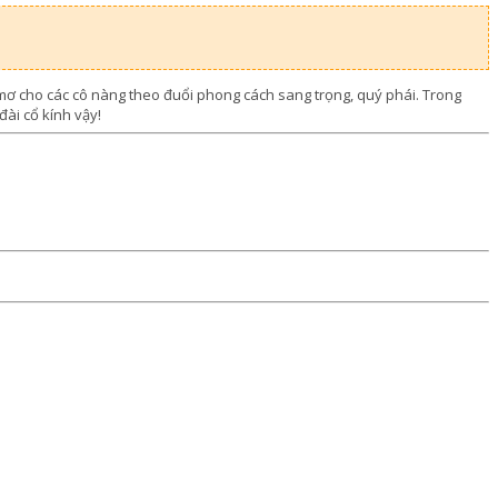
 mơ cho các cô nàng theo đuổi phong cách sang trọng, quý phái. Trong
đài cổ kính vậy!