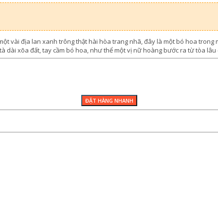
một vài địa lan xanh trông thật hài hòa trang nhã, đây là một bó hoa trong
à dài xõa đất, tay cầm bó hoa, như thể một vị nữ hoàng bước ra từ tòa lâu 