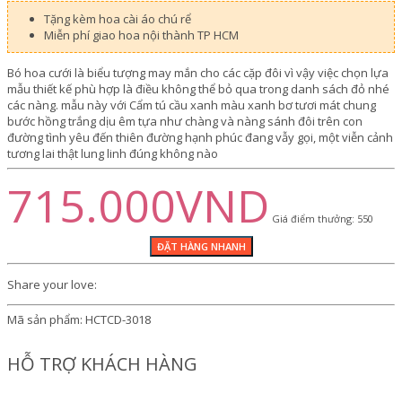
Tặng kèm hoa cài áo chú rể
Miễn phí giao hoa nội thành TP HCM
Bó hoa cưới là biểu tượng may mắn cho các cặp đôi vì vậy việc chọn lựa
mẫu thiết kế phù hợp là điều không thể bỏ qua trong danh sách đỏ nhé
các nàng. mẫu này với Cẩm tú cầu xanh màu xanh bơ tươi mát chung
bước hồng trắng dịu êm tựa như chàng và nàng sánh đôi trên con
đường tình yêu đến thiên đường hạnh phúc đang vẫy gọi, một viễn cảnh
tương lai thật lung linh đúng không nào
715.000VND
Giá điểm thưởng: 550
Share your love:
Mã sản phẩm:
HCTCD-3018
HỖ TRỢ KHÁCH HÀNG