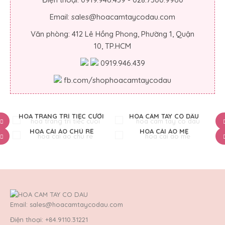
Email: sales@hoacamtaycodau.com
Văn phòng: 412 Lê Hồng Phong, Phường 1, Quận
10, TP.HCM
0919.946.439
fb.com/shophoacamtaycodau
HOA TRANG TRÍ TIỆC CƯỚI
HOA CẦM TAY CÔ DÂU
HOA CÀI ÁO CHÚ RỂ
HOA CÀI ÁO MẸ
Email: sales@hoacamtaycodau.com
Điện thoại: +84.9110.31221