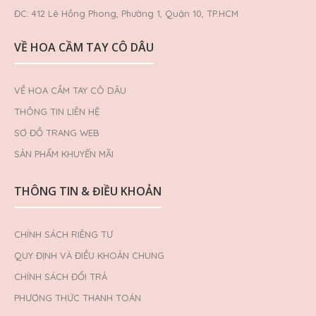
ĐC: 412 Lê Hồng Phong, Phường 1, Quận 10, TP.HCM
VỀ HOA CẦM TAY CÔ DÂU
VỀ HOA CẦM TAY CÔ DÂU
THÔNG TIN LIÊN HỆ
SƠ ĐỒ TRANG WEB
SẢN PHẨM KHUYẾN MÃI
THÔNG TIN & ĐIỀU KHOẢN
CHÍNH SÁCH RIÊNG TƯ
QUY ĐỊNH VÀ ĐIỀU KHOẢN CHUNG
CHÍNH SÁCH ĐỔI TRẢ
PHƯƠNG THỨC THANH TOÁN