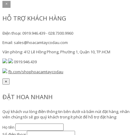
×
HỖ TRỢ KHÁCH HÀNG
Điện thoại: 0919.946.439 - 028.7300.9960
Email: sales@hoacamtaycodau.com
Văn phòng: 412 Lê Hồng Phong, Phường 1, Quận 10, TP.HCM
0919.946.439
fb.com/shophoacamtaycodau
×
ĐẶT HOA NHANH
Quý khách vui lòng điền thông tin bên dưới và bấm nút đặt hàng, nhân
viên chúng tôi sẽ gọi quý khách trong ít phút để hỗ trợ đặt hàng:
Họ tên
Số điện thoại