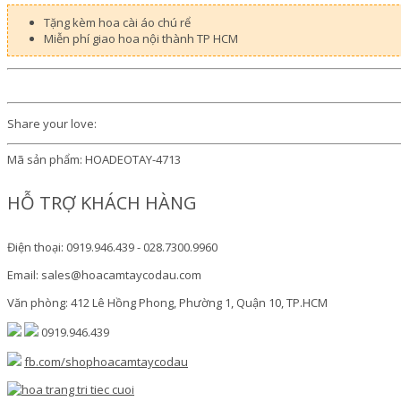
Tặng kèm hoa cài áo chú rể
Miễn phí giao hoa nội thành TP HCM
Share your love:
Mã sản phẩm:
HOADEOTAY-4713
HỖ TRỢ KHÁCH HÀNG
Điện thoại: 0919.946.439 - 028.7300.9960
Email: sales@hoacamtaycodau.com
Văn phòng: 412 Lê Hồng Phong, Phường 1, Quận 10, TP.HCM
0919.946.439
fb.com/shophoacamtaycodau