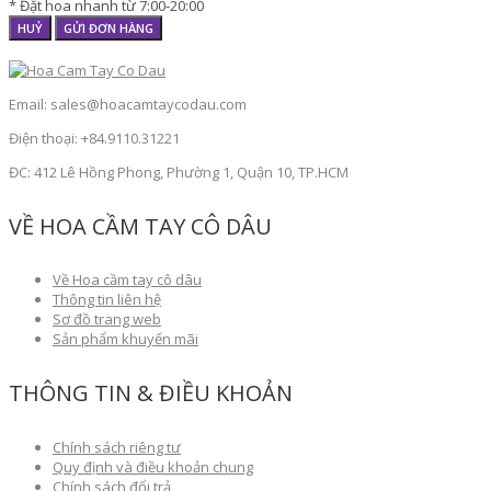
* Đặt hoa nhanh từ 7:00-20:00
HUỶ
GỬI ĐƠN HÀNG
Email: sales@hoacamtaycodau.com
Điện thoại: +84.9110.31221
ĐC: 412 Lê Hồng Phong, Phường 1, Quận 10, TP.HCM
VỀ HOA CẦM TAY CÔ DÂU
Về Hoa cầm tay cô dâu
Thông tin liên hệ
Sơ đồ trang web
Sản phẩm khuyến mãi
THÔNG TIN & ĐIỀU KHOẢN
Chính sách riêng tư
Quy định và điều khoản chung
Chính sách đổi trả