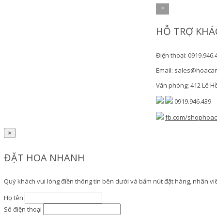
×
HỖ TRỢ KHÁ
Điện thoại: 0919.946.
Email: sales@hoaca
Văn phòng: 412 Lê H
0919.946.439
fb.com/shophoa
×
ĐẶT HOA NHANH
Quý khách vui lòng điền thông tin bên dưới và bấm nút đặt hàng, nhân viên
Họ tên
Số điện thoại