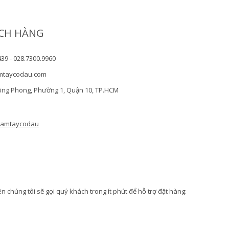
CH HÀNG
439 - 028.7300.9960
mtaycodau.com
ồng Phong, Phường 1, Quận 10, TP.HCM
camtaycodau
 chúng tôi sẽ gọi quý khách trong ít phút để hỗ trợ đặt hàng: