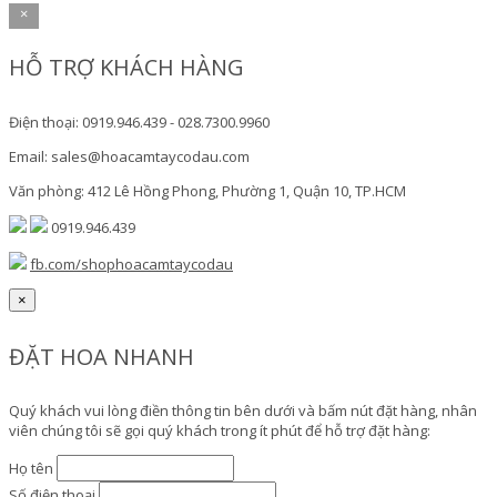
×
HỖ TRỢ KHÁCH HÀNG
Điện thoại: 0919.946.439 - 028.7300.9960
Email: sales@hoacamtaycodau.com
Văn phòng: 412 Lê Hồng Phong, Phường 1, Quận 10, TP.HCM
0919.946.439
fb.com/shophoacamtaycodau
×
ĐẶT HOA NHANH
Quý khách vui lòng điền thông tin bên dưới và bấm nút đặt hàng, nhân
viên chúng tôi sẽ gọi quý khách trong ít phút để hỗ trợ đặt hàng:
Họ tên
Số điện thoại