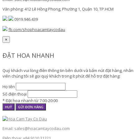
Văn phòng: 412 Lê Hồng Phong, Phường 1, Quận 10, TP.HCM
0919.946.439
fb.com/shophoacamtaycodau
×
ĐẶT HOA NHANH
Quý khách vui lòng điền thông tin bên dưới và bấm nút đặt hàng, nhân
viên chúng tôi sẽ gọi quý khách trong ít phút để hỗ trợ đặt hàng:
Họ tên
Số điện thoại
* Đặt hoa nhanh từ 7:00-20:00
HUỶ
GỬI ĐƠN HÀNG
Email: sales@hoacamtaycodau.com
Điện thoại: +84.9110.31221