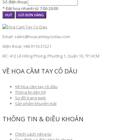
Số điện thoại
* Đặt hoa nhanh từ 7:00-20:00
HUỶ
GỬI ĐƠN HÀNG
Email: sales@hoacamtaycodau.com
Điện thoại: +84.9110.31221
ĐC: 412 Lê Hồng Phong, Phường 1, Quận 10, TP.HCM
VỀ HOA CẦM TAY CÔ DÂU
Về Hoa cầm tay cô dâu
Thông tin liên hệ
Sơ đồ trang web
Sản phẩm khuyến mãi
THÔNG TIN & ĐIỀU KHOẢN
Chính sách riêng tư
Quy định và điều khoản chung