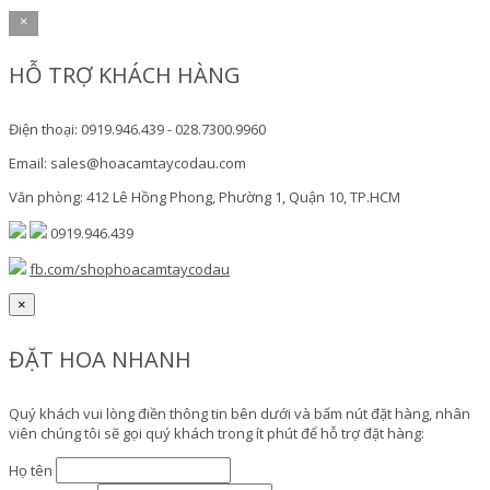
×
HỖ TRỢ KHÁCH HÀNG
Điện thoại: 0919.946.439 - 028.7300.9960
Email: sales@hoacamtaycodau.com
Văn phòng: 412 Lê Hồng Phong, Phường 1, Quận 10, TP.HCM
0919.946.439
fb.com/shophoacamtaycodau
×
ĐẶT HOA NHANH
Quý khách vui lòng điền thông tin bên dưới và bấm nút đặt hàng, nhân
viên chúng tôi sẽ gọi quý khách trong ít phút để hỗ trợ đặt hàng:
Họ tên