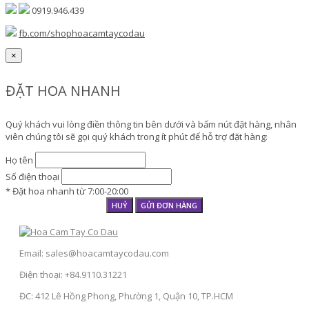
0919.946.439
fb.com/shophoacamtaycodau
×
ĐẶT HOA NHANH
Quý khách vui lòng điền thông tin bên dưới và bấm nút đặt hàng, nhân
viên chúng tôi sẽ gọi quý khách trong ít phút để hỗ trợ đặt hàng:
Họ tên
Số điện thoại
* Đặt hoa nhanh từ 7:00-20:00
HUỶ
GỬI ĐƠN HÀNG
Email: sales@hoacamtaycodau.com
Điện thoại: +84.9110.31221
ĐC: 412 Lê Hồng Phong, Phường 1, Quận 10, TP.HCM