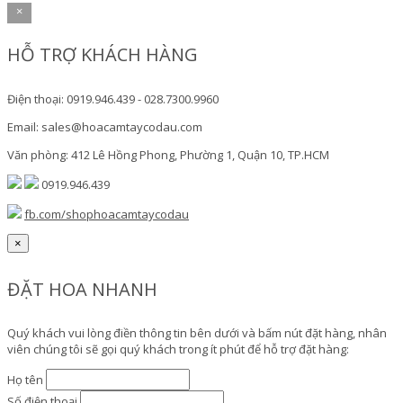
×
HỖ TRỢ KHÁCH HÀNG
Điện thoại: 0919.946.439 - 028.7300.9960
Email: sales@hoacamtaycodau.com
Văn phòng: 412 Lê Hồng Phong, Phường 1, Quận 10, TP.HCM
0919.946.439
fb.com/shophoacamtaycodau
×
ĐẶT HOA NHANH
Quý khách vui lòng điền thông tin bên dưới và bấm nút đặt hàng, nhân
viên chúng tôi sẽ gọi quý khách trong ít phút để hỗ trợ đặt hàng:
Họ tên
Số điện thoại