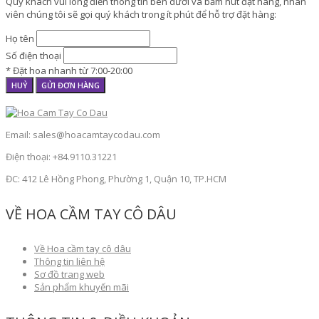
Quý khách vui lòng điền thông tin bên dưới và bấm nút đặt hàng, nhân
viên chúng tôi sẽ gọi quý khách trong ít phút để hỗ trợ đặt hàng:
Họ tên
Số điện thoại
* Đặt hoa nhanh từ 7:00-20:00
HUỶ
GỬI ĐƠN HÀNG
Email: sales@hoacamtaycodau.com
Điện thoại: +84.9110.31221
ĐC: 412 Lê Hồng Phong, Phường 1, Quận 10, TP.HCM
VỀ HOA CẦM TAY CÔ DÂU
Về Hoa cầm tay cô dâu
Thông tin liên hệ
Sơ đồ trang web
Sản phẩm khuyến mãi