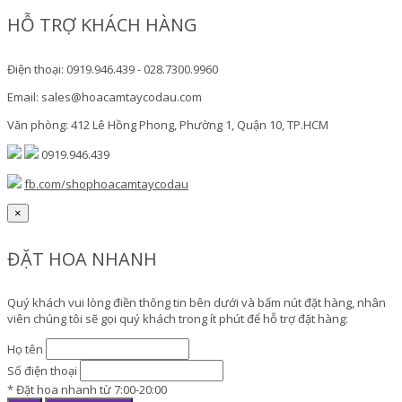
HỖ TRỢ KHÁCH HÀNG
Điện thoại: 0919.946.439 - 028.7300.9960
Email: sales@hoacamtaycodau.com
Văn phòng: 412 Lê Hồng Phong, Phường 1, Quận 10, TP.HCM
0919.946.439
fb.com/shophoacamtaycodau
×
ĐẶT HOA NHANH
Quý khách vui lòng điền thông tin bên dưới và bấm nút đặt hàng, nhân
viên chúng tôi sẽ gọi quý khách trong ít phút để hỗ trợ đặt hàng:
Họ tên
Số điện thoại
* Đặt hoa nhanh từ 7:00-20:00