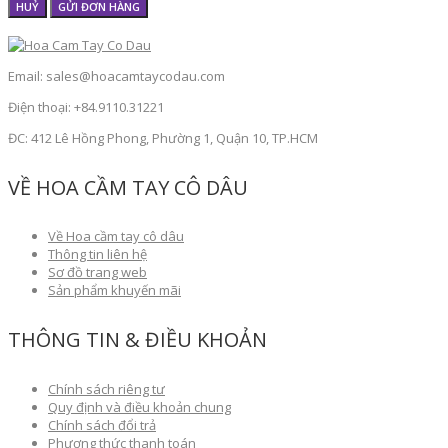
HUỶ
GỬI ĐƠN HÀNG
Email: sales@hoacamtaycodau.com
Điện thoại: +84.9110.31221
ĐC: 412 Lê Hồng Phong, Phường 1, Quận 10, TP.HCM
VỀ HOA CẦM TAY CÔ DÂU
Về Hoa cầm tay cô dâu
Thông tin liên hệ
Sơ đồ trang web
Sản phẩm khuyến mãi
THÔNG TIN & ĐIỀU KHOẢN
Chính sách riêng tư
Quy định và điều khoản chung
Chính sách đổi trả
Phương thức thanh toán