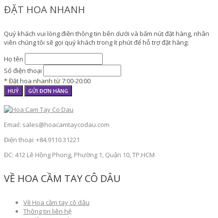
ĐẶT HOA NHANH
Quý khách vui lòng điền thông tin bên dưới và bấm nút đặt hàng, nhân
viên chúng tôi sẽ gọi quý khách trong ít phút để hỗ trợ đặt hàng:
Họ tên
Số điện thoại
* Đặt hoa nhanh từ 7:00-20:00
HUỶ
GỬI ĐƠN HÀNG
Email: sales@hoacamtaycodau.com
Điện thoại: +84.9110.31221
ĐC: 412 Lê Hồng Phong, Phường 1, Quận 10, TP.HCM
VỀ HOA CẦM TAY CÔ DÂU
Về Hoa cầm tay cô dâu
Thông tin liên hệ