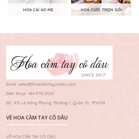
HOA CÀI ÁO MẸ
HOA CƯỚI TRỌN GÓI
Email: sales@hoacamtaycodau.com
Điện thoại: +84.9110.31221
ĐC: 412 Lê Hồng Phong, Phường 1, Quận 10, TP.HCM
VỀ HOA CẦM TAY CÔ DÂU
VỀ HOA CẦM TAY CÔ DÂU