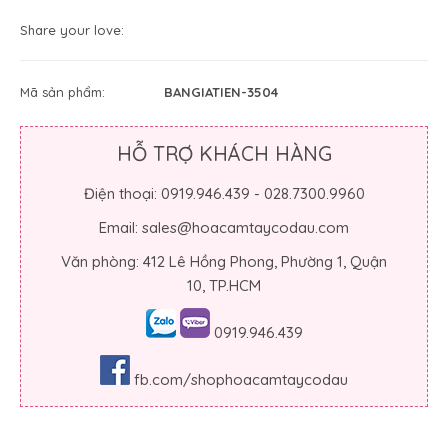
Share your love:
Mã sản phẩm:
BANGIATIEN-3504
HỖ TRỢ KHÁCH HÀNG
Điện thoại: 0919.946.439 - 028.7300.9960
Email: sales@hoacamtaycodau.com
Văn phòng: 412 Lê Hồng Phong, Phường 1, Quận
10, TP.HCM
0919.946.439
fb.com/shophoacamtaycodau